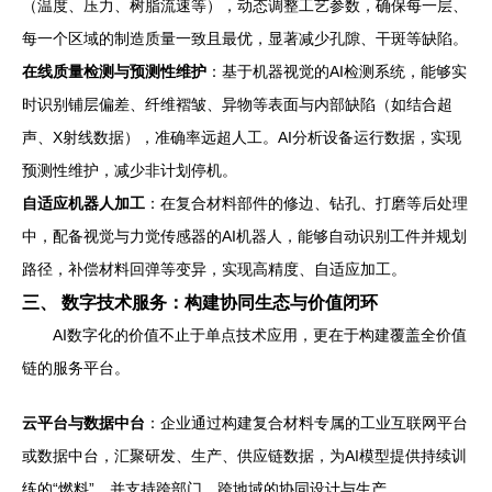
（温度、压力、树脂流速等），动态调整工艺参数，确保每一层、
每一个区域的制造质量一致且最优，显著减少孔隙、干斑等缺陷。
在线质量检测与预测性维护
：基于机器视觉的AI检测系统，能够实
时识别铺层偏差、纤维褶皱、异物等表面与内部缺陷（如结合超
声、X射线数据），准确率远超人工。AI分析设备运行数据，实现
预测性维护，减少非计划停机。
自适应机器人加工
：在复合材料部件的修边、钻孔、打磨等后处理
中，配备视觉与力觉传感器的AI机器人，能够自动识别工件并规划
路径，补偿材料回弹等变异，实现高精度、自适应加工。
三、 数字技术服务：构建协同生态与价值闭环
AI数字化的价值不止于单点技术应用，更在于构建覆盖全价值
链的服务平台。
云平台与数据中台
：企业通过构建复合材料专属的工业互联网平台
或数据中台，汇聚研发、生产、供应链数据，为AI模型提供持续训
练的“燃料”，并支持跨部门、跨地域的协同设计与生产。