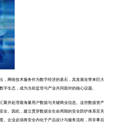
出，网络技术服务作为数字经济的基石，其发展在带来巨大
数字生态，成为当前监管与产业共同面对的核心议题。
汇聚并处理着海量用户数据与关键商业信息。这些数据资产
安全。因此，建立贯穿数据全生命周期的安全防护体系至关
度。企业必须将安全内化于产品设计与服务流程，而非事后