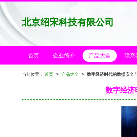
北京绍宋科技有限公司
首页
企业简介
产品大全
联系
>
>
当前位置：
首页
产品大全
数字经济时代的数据安全与
数字经济