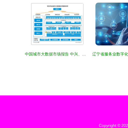
中国城市大数据市场报告 中兴、浪潮、四方伟业、美林、明略、数字冰雹技术与市场分析
Copyright © 20