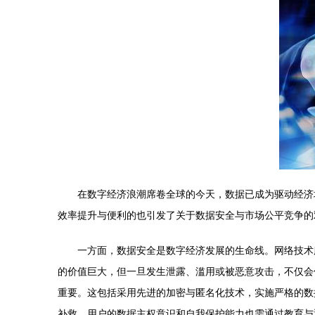
在数字经济浪潮席卷全球的今天，数据已成为驱动经济
效率提升与便利的也引发了关于数据安全与市场公平竞争的
一方面，数据安全是数字经济发展的生命线。网络技术
的价值巨大，但一旦发生泄露、滥用或被恶意攻击，不仅会
重要。这包括采用先进的加密与匿名化技术，实施严格的数
补救。用户的数据主权意识和自我保护能力也需通过教育与