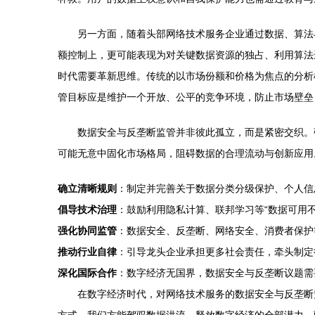
另一方面，随着头部网络技术服务企业通过数据、算法
额控制上，更可能表现为对关键数据资源的独占、利用算法
时代需要革新思维。传统的以市场份额和价格为焦点的分析
管目标应是维护一个开放、公平的竞争环境，防止市场壁垒
数据安全与反垄断监管并非彼此孤立，而是紧密交织。
可能无意中固化市场格局，阻碍数据的合理流动与创新应用
确立清晰规则
：制定并完善关于数据分类分级保护、个人信
倡导技术治理
：鼓励利用隐私计算、联邦学习等“数据可用
强化协同监管
：数据安全、反垄断、网络安全、消费者保护
推动行业自律
：引导龙头企业承担更多社会责任，牵头制定
深化国际合作
：数字经济无国界，数据安全与反垄断议题需
在数字经济时代，对网络技术服务的数据安全与反垄断