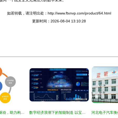
驶向一个既安全又充满活力的数字未来。
如若转载，请注明出处：http://www.ftxnvp.com/product/64.html
更新时间：2026-08-04 13:10:28
麒麟合盛Apus 技术驱动，助力构建数字“一带一路”
数字经济浪潮下的智能制造 以宝马智能工厂为例解读产业数字化网络技术