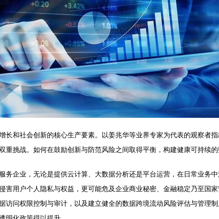
增长和社会创新的核心生产要素。以姜兆华等业界专家为代表的观察者指
双重挑战。如何在鼓励创新与防范风险之间取得平衡，构建健康可持续的
服务企业，无论是提供云计算、大数据分析还是平台运营，在日常业务中
侵害用户个人隐私与权益，更可能危及企业商业秘密、金融稳定乃至国家
据访问权限控制与审计，以及建立健全的数据跨境流动风险评估与管理制
透明化政策得以提升。